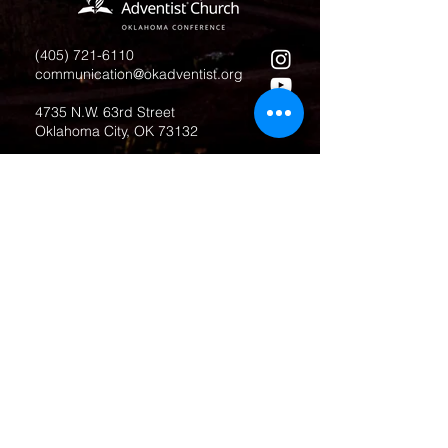
(405) 721-6110
communication@okadventist.org
4735 N.W. 63rd Street
Oklahoma City, OK 73132
Monday - Thursday 8:00am -
6:00pm
Closed Fridays
All media inquiries may be directed
to the Communication Department
.
Job Openings
Employee Forms
Contact Us