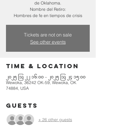
de Oklahoma.
Nombre del Retiro:
Hombres de fe en tiempos de crisis
Tickets are not on sale
See other events
Time & Location
၂၀၂၅ ဩ ၂၂ ၁၆:၀၀ – ၂၀၂၅ ဩ ၂၄ ၁၅:၀၀
Wewoka, 36242 OK-59, Wewoka, OK
74884, USA
Guests
+ 26 other guests