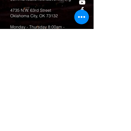
4735 N.W. 63rd Street
Oklahoma City, OK 73132
Monday - Thursday 8:00am -
6:00pm
Closed Fridays
All media inquiries may be directed
to the Communication Department
.
Job Openings
Employee Forms
Contact Us