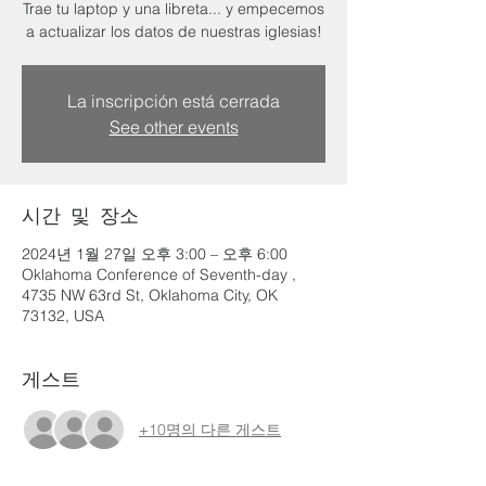
Trae tu laptop y una libreta... y empecemos
a actualizar los datos de nuestras iglesias!
La inscripción está cerrada
See other events
시간 및 장소
2024년 1월 27일 오후 3:00 – 오후 6:00
Oklahoma Conference of Seventh-day ,
4735 NW 63rd St, Oklahoma City, OK
73132, USA
게스트
+10명의 다른 게스트