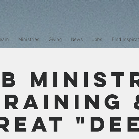
Team
Ministries
Giving
News
Jobs
Find Inspira
b Minist
Training 
reat "De