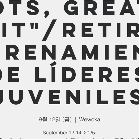
ots, Grea
it"/Reti
trenamie
de lídere
juvenile
9월 12일 (금)
  |  
Wewoka
September 12-14, 2025: