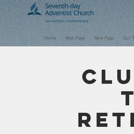
Home
New Page
New Page
Our 
Clu
Ret