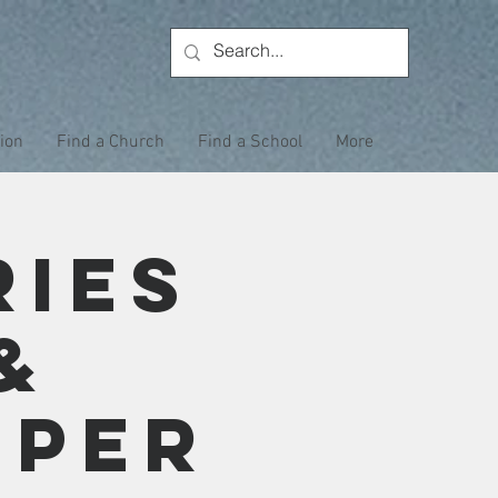
tion
Find a Church
Find a School
More
ries
&
eper