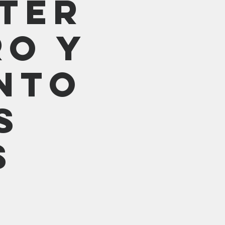
ter
ro y
nto
s
s