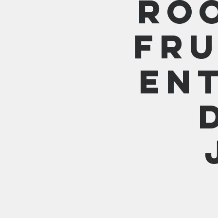
Ro
Fru
En