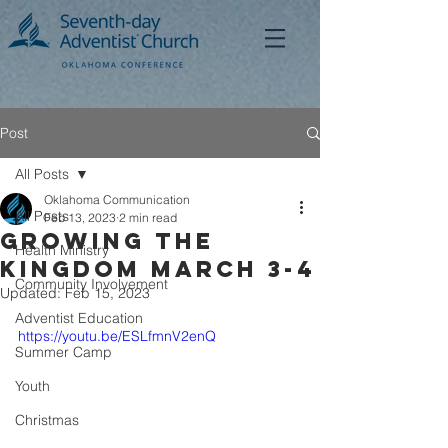
Post
All Posts
Oklahoma Communication
All Posts
Feb 13, 2023
2 min read
Growing the
Health Ministry
Kingdom March 3-4
Community Involvement
Updated:
Feb 15, 2023
Adventist Education
https://youtu.be/ESLfmnV2enQ
Summer Camp
Youth
Christmas