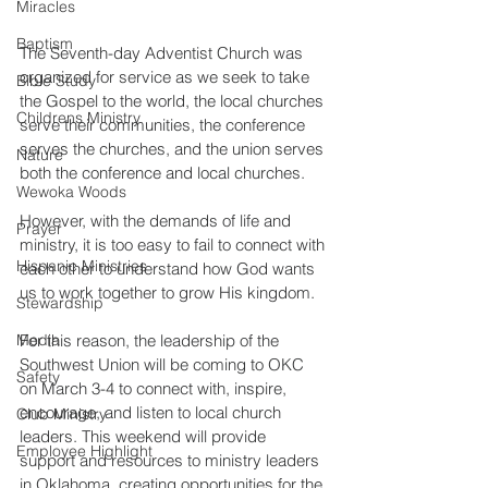
Miracles
Baptism
The Seventh-day Adventist Church was 
organized for service as we seek to take 
Bible Study
the Gospel to the world, the local churches 
Childrens Ministry
serve their communities, the conference 
serves the churches, and the union serves 
Nature
both the conference and local churches.
Wewoka Woods
However, with the demands of life and 
Prayer
ministry, it is too easy to fail to connect with 
Hispanic Ministries
each other to understand how God wants 
us to work together to grow His kingdom.
Stewardship
For this reason, the leadership of the 
Media
Southwest Union will be coming to OKC 
Safety
on March 3-4 to connect with, inspire, 
encourage, and listen to local church 
Club Ministry
leaders. This weekend will provide 
Employee Highlight
support and resources to ministry leaders 
in Oklahoma, creating opportunities for the 