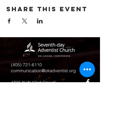
Share this event
(405) 721-6110
communication@okadventist.org
4735 N.W. 63rd Street
Oklahoma City, OK 73132
Monday - Thursday 8:00am -
6:00pm
Closed Fridays
All media inquiries may be directed
to the Communication Department
.