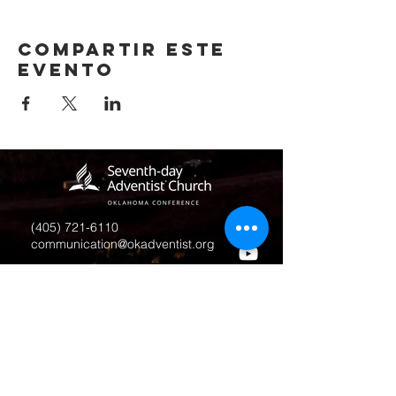
Compartir este
evento
(405) 721-6110
communication@okadventist.org
4735 N.W. 63rd Street
Oklahoma City, OK 73132
Monday - Thursday 8:00am -
6:00pm
Closed Fridays
All media inquiries may be directed